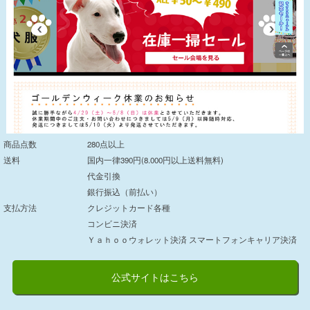
商品点数
280点以上
送料
国内一律390円
(8.000円以上送料無料)
代金引換
銀行振込（前払い）
支払方法
クレジットカード各種
コンビニ決済
Ｙａｈｏｏウォレット決済 スマートフォンキャリア決済
公式サイトはこちら